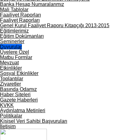
Banka Hesap Numaralarımız
Mali Tablolar
Faailiyet Raporları
Faaliyet Raporları
Genel Kurul Faaliyet Raporu Kitapçığı 2013-2015
Eğitimlerimiz
Eğitim Dokümanları
Seminerler
Duyurular
Üyelere Özel
Matbu Formlar
Mevzuat
Etkinlikler
Sosyal Etkinlikler
Toplantılar
Ziyaretler
Basında Odamız
Haber Siteleri
Gazete Haberleri
KVKK
Aydınlatma Metinleri
Politikalar
Kişisel Veri Sahibi Başvuruları
İletişim